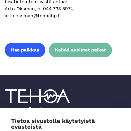
Lisätietoa tehtävistä antaa:
Arto Oksman, p. 044 733 5974,
arto.oksman@tehoahp.fi
Hae paikkaa
Kaikki avoimet paikat
Tietoa sivustolla käytetyistä
evästeistä
Tehoa Henkilöstöpalvelut Oy