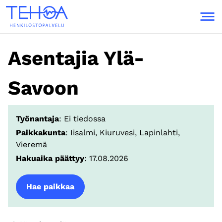
Skip to content
Asentajia Ylä-
Savoon
Työnantaja
: Ei tiedossa
Paikkakunta
: Iisalmi, Kiuruvesi, Lapinlahti,
Vieremä
Hakuaika päättyy
: 17.08.2026
Hae paikkaa