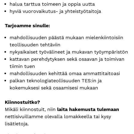
halua tarttua toimeen ja oppia uutta
hyviä vuorovaikutus- ja yhteistyötaitoja
Tarjoamme sinulle:
mahdollisuuden päästä mukaan mielenkiintoisiin
teollisuuden tehtäviin
nykyaikaiset työvälineet ja mukavan työympäristön
kattavan perehdytyksen sekä osaavan ja toimivan
tiimin tuen
mahdollisuuden kehittää omaa ammattitaitoasi
palkan teknologiateollisuuden TES:in ja
kokemuksesi sekä osaamisesi mukaan
Kiinnostuitko?
Mikäli kiinnostuit, niin
laita hakemusta tulemaan
nettisivuillamme olevalla lomakkeella tai kysy
lisätietoja.