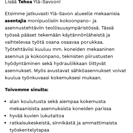
Lisää
Tehoa
Ylä-Savoon!
Etsimme jatkuvasti Ylä-Savon alueelle mekaanisia
asentajia
monipuolisiin kokoonpano- ja
asennustehtäviin teollisuusympäristössä. Tässä
työssä pääset tekemään käytännönläheistä ja
vaihtelevaa työtä osana osaavaa porukkaa.
Työtehtäviisi kuuluu mm. koneiden mekaaninen
asennus ja kokoonpano, teknisten piirustusten
hyödyntäminen sekä hydrauliikkaan liittyvät
asennukset. Myös avustavat sähköasennukset voivat
kuulua työnkuvaasi kokemuksesi mukaan.
Toivomme sinulta:
alan koulutusta sekä aiempaa kokemusta
mekaanisista asennuksista koneiden parissa
hyvää kuvien lukutaitoa
ratkaisukeskeistä, sinnikästä ja ammattimaista
työskentelytapaa