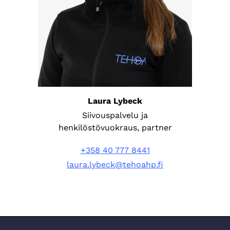
Laura Lybeck
Siivouspalvelu ja
henkilöstövuokraus, partner
+358 40 777 8441
laura.lybeck@tehoahp.fi