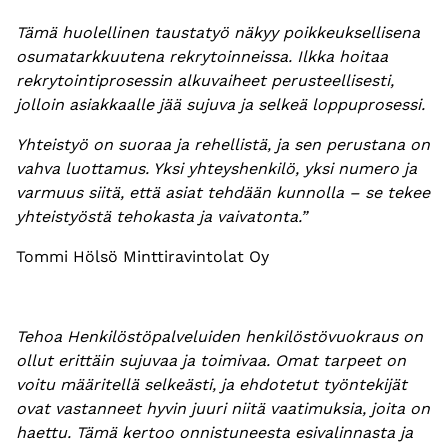
Tämä huolellinen taustatyö näkyy poikkeuksellisena
osumatarkkuutena rekrytoinneissa. Ilkka hoitaa
rekrytointiprosessin alkuvaiheet perusteellisesti,
jolloin asiakkaalle jää sujuva ja selkeä loppuprosessi.
Yhteistyö on suoraa ja rehellistä, ja sen perustana on
vahva luottamus. Yksi yhteyshenkilö, yksi numero ja
varmuus siitä, että asiat tehdään kunnolla – se tekee
yhteistyöstä tehokasta ja vaivatonta.”
Tommi Hölsö Minttiravintolat Oy
Tehoa Henkilöstöpalveluiden henkilöstövuokraus on
ollut erittäin sujuvaa ja toimivaa. Omat tarpeet on
voitu määritellä selkeästi, ja ehdotetut työntekijät
ovat vastanneet hyvin juuri niitä vaatimuksia, joita on
haettu. Tämä kertoo onnistuneesta esivalinnasta ja