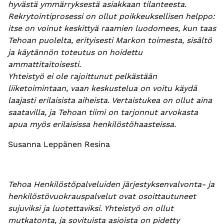
hyvästä ymmärryksestä asiakkaan tilanteesta.
Rekrytointiprosessi on ollut poikkeuksellisen helppo:
itse on voinut keskittyä raamien luodomees, kun taas
Tehoan puolelta, erityisesti Markon toimesta, sisältö
ja käytännön toteutus on hoidettu
ammattitaitoisesti.
Yhteistyö ei ole rajoittunut pelkästään
liiketoimintaan, vaan keskustelua on voitu käydä
laajasti erilaisista aiheista. Vertaistukea on ollut aina
saatavilla, ja Tehoan tiimi on tarjonnut arvokasta
apua myös erilaisissa henkilöstöhaasteissa.
Susanna Leppänen Resina
Tehoa Henkilöstöpalveluiden järjestyksenvalvonta- ja
henkilöstövuokrauspalvelut ovat osoittautuneet
sujuviksi ja luotettaviksi. Yhteistyö on ollut
mutkatonta, ja sovituista asioista on pidetty