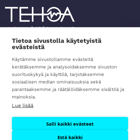
Tietoa sivustolla käytetyistä
evästeistä
Tehoa Henkilöstöpalvelut Oy
Kauppakatu 20
Käytämme sivustollamme evästeitä
70100 Kuopio
kerätäksemme ja analysoidaksemme sivuston
suorituskykyä ja käyttöä, tarjotaksemme
+358 40 076 1399
sosiaalisen median ominaisuuksia sekä
Jätä yhteydenottopyyntö
parantaaksemme ja räätälöidäksemme sisältöä ja
mainoksia.
Lue lisää
Salli kaikki evästeet
Estä kaikki