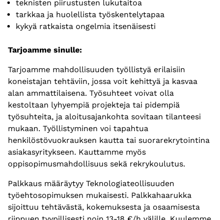
teknisten piirustusten lukutaitoa
tarkkaa ja huolellista työskentelytapaa
kykyä ratkaista ongelmia itsenäisesti
Tarjoamme sinulle:
Tarjoamme mahdollisuuden työllistyä erilaisiin
koneistajan tehtäviin, jossa voit kehittyä ja kasvaa
alan ammattilaisena. Työsuhteet voivat olla
kestoltaan lyhyempiä projekteja tai pidempiä
työsuhteita, ja aloitusajankohta sovitaan tilanteesi
mukaan. Työllistyminen voi tapahtua
henkilöstövuokrauksen kautta tai suorarekrytointina
asiakasyritykseen. Kauttamme myös
oppisopimusmahdollisuus sekä rekrykoulutus.
Palkkaus määräytyy Teknologiateollisuuden
työehtosopimuksen mukaisesti. Palkkahaarukka
sijoittuu tehtävästä, kokemuksesta ja osaamisesta
riippuen tyypillisesti noin 13-18 €/h välille. Kuulemme