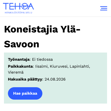
Skip to content
Koneistajia Ylä-
Savoon
Työnantaja
: Ei tiedossa
Paikkakunta
: Iisalmi, Kiuruvesi, Lapinlahti,
Vieremä
Hakuaika päättyy
: 24.08.2026
Hae paikkaa