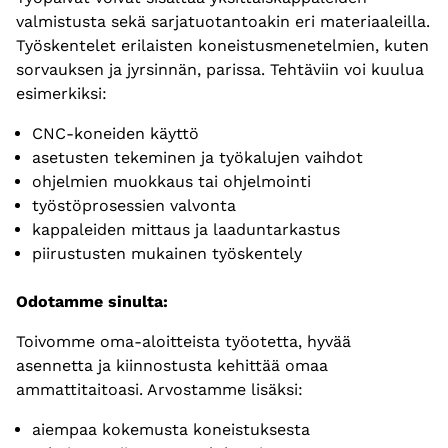
valmistusta sekä sarjatuotantoakin eri materiaaleilla.
Työskentelet erilaisten koneistusmenetelmien, kuten
sorvauksen ja jyrsinnän, parissa. Tehtäviin voi kuulua
esimerkiksi:
CNC-koneiden käyttö
asetusten tekeminen ja työkalujen vaihdot
ohjelmien muokkaus tai ohjelmointi
työstöprosessien valvonta
kappaleiden mittaus ja laaduntarkastus
piirustusten mukainen työskentely
Odotamme sinulta:
Toivomme oma-aloitteista työotetta, hyvää
asennetta ja kiinnostusta kehittää omaa
ammattitaitoasi. Arvostamme lisäksi:
aiempaa kokemusta koneistuksesta