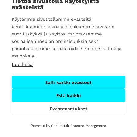
Tietoa sivustolla käytetyistä
evästeistä
Tehoa Henkilöstöpalvelut Oy
Kauppakatu 20
Käytämme sivustollamme evästeitä
70100 Kuopio
kerätäksemme ja analysoidaksemme sivuston
suorituskykyä ja käyttöä, tarjotaksemme
+358 40 076 1399
sosiaalisen median ominaisuuksia sekä
Jätä yhteydenottopyyntö
parantaaksemme ja räätälöidäksemme sisältöä ja
mainoksia.
Lue lisää
Salli kaikki evästeet
Estä kaikki
Evästeasetukset
Tietosuojaseloste
Powered by
CookieHub Consent Management