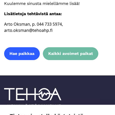
Kuulemme sinusta mielellämme lisää!
Lisätietoja tehtävistä antaa:
Arto Oksman, p. 044 733 5974,
arto.oksman@tehoahp.fi
Hae paikkaa
Kaikki avoimet paikat