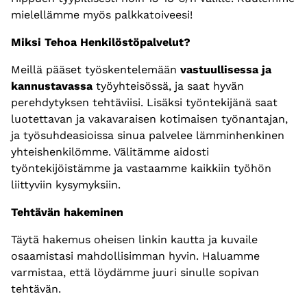
mielellämme myös palkkatoiveesi!
Miksi Tehoa Henkilöstöpalvelut?
Meillä pääset työskentelemään
vastuullisessa ja
kannustavassa
työyhteisössä, ja saat hyvän
perehdytyksen tehtäviisi. Lisäksi työntekijänä saat
luotettavan ja vakavaraisen kotimaisen työnantajan,
ja työsuhdeasioissa sinua palvelee lämminhenkinen
yhteishenkilömme. Välitämme aidosti
työntekijöistämme ja vastaamme kaikkiin työhön
liittyviin kysymyksiin.
Tehtävän hakeminen
Täytä hakemus oheisen linkin kautta ja kuvaile
osaamistasi mahdollisimman hyvin. Haluamme
varmistaa, että löydämme juuri sinulle sopivan
tehtävän.