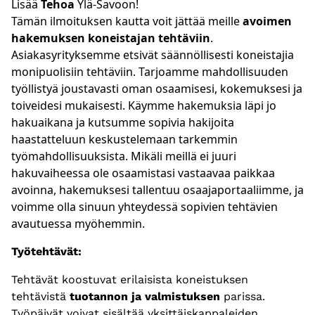
Lisää
Tehoa
Ylä-Savoon!
Tämän ilmoituksen kautta voit jättää meille
avoimen
hakemuksen koneistajan tehtäviin
.
Asiakasyrityksemme etsivät säännöllisesti koneistajia
monipuolisiin tehtäviin. Tarjoamme mahdollisuuden
työllistyä joustavasti oman osaamisesi, kokemuksesi ja
toiveidesi mukaisesti. Käymme hakemuksia läpi jo
hakuaikana ja kutsumme sopivia hakijoita
haastatteluun keskustelemaan tarkemmin
työmahdollisuuksista. Mikäli meillä ei juuri
hakuvaiheessa ole osaamistasi vastaavaa paikkaa
avoinna, hakemuksesi tallentuu osaajaportaaliimme, ja
voimme olla sinuun yhteydessä sopivien tehtävien
avautuessa myöhemmin.
Työtehtävät:
Tehtävät koostuvat erilaisista koneistuksen
tehtävistä
tuotannon ja valmistuksen
parissa.
Työpäivät voivat sisältää yksittäiskappaleiden